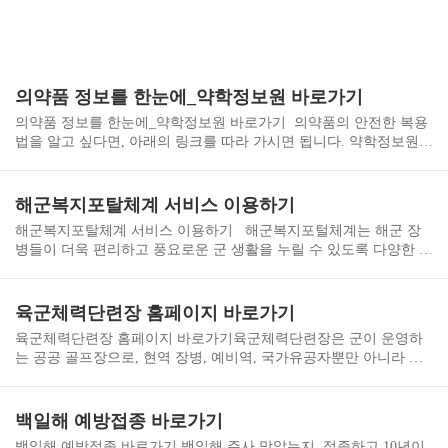
의약품 정보를 한눈에_약학정보원 바로가기
의약품 정보를 한눈에_약학정보원 바로가기 의약품의 안전한 복용
법을 알고 싶다면, 아래의 링크를 따라 가시면 됩니다. 약학정보원콜
린성 두드러기약 : 물리적 자극에 의한 만성 두드러기가 나타날 때
콜린성 두드러기약은 과도한 운동, 뜨거운 목욕, 스트레스 등에 의해
심부 체온이 상승하는 경우에 발생하는 만성 두드러기www.health.kr
해군복지포탈체계 서비스 이용하기
해군복지포탈체계 서비스 이용하기 해군복지포털체계는 해군 장
병들이 더욱 편리하고 풍요로운 군 생활을 누릴 수 있도록 다양한 복
지 서비스를 제공하는 온라인 플랫폼입니다. 체력단련 시설 예약, 숙
박 시설 예약, 복지 정보 조회, 커뮤니티 활동, 민원 처리 등 다양한
기능을 제공하여 장병들의 복지 증진에 기여하고 있습니다. 이 시스
육군체력단련장 홈페이지 바로가기
템을 통해 해군 장병들은 복잡한 행정 절차 없이 간편하게 원하는 복
육군체력단련장 홈페이지 바로가기육군체력단련장은 군이 운영하
지 혜택을 누릴 수 있으며, 동료들과 소통하며 정보를 공유할 수 있
는 공공 골프장으로, 현역 장병, 예비역, 국가유공자뿐만 아니라 일
습니다. 해군복지포탈체계 회원가입 바로가기 해군복지포탈체계
반인도 합리적인 요금으로 이용할 수 있는 시설입니다. 전국에 걸쳐
체력단련장 예약 바로가기 해군복지포탈체계 호텔/회관 예약 바로
다양한 지점이 운영되고 있어 접근성이 뛰어나며, 홈페이지를 통해
가기 해군복지포탈체계 체력단련장 상세 이용안내 해군복지포탈
간편하게 회원가입과 예약이 가능합니다. 특히 군 관련 이용자에게
백일해 예방접종 바로가기
체계 호텔/회관 상세 이용안내 해군복지정보 상세 안내
는 추가적인 요금 할인 혜택이 제공되어, 부담 없이 쾌적한 환경에서
백일해 예방접종 바로가기 백일해 주사 맞았는지, 접종하고 10년이