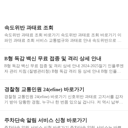
속도위반 과태료 조회
속도위반 과태료 조회 바로가기 속도위반 과태료 조회 바로가기 이
파인 과태료 조회 서비스 교통법규와 과태료 안내 속도위반으로 인
한 과태료와 벌점이 걱정된다면, 미리 조회해보는 것이 가장 현명한
대처입니다. 과태료는 속도 초과 구간에 따라 최대 12만 원까지 부과
될 수 있으며, 벌점이 누적되면 면허 정지나 취소로 이어질 수 있습
B형 독감 백신 무료 접종 및 격리 상세 안내
니다. 특히 납부 기한을 놓치면 가산금까지 더해져 불필요한 금전적
B형 독감 백신 무료 접종 및 격리 상세 안내 2024-2025절기 인플루엔
손실이 발생할 수 있으므로, 경찰청교통민원24나 이파인과 같은 공
자 관리 지침 (질병관리청) B형 독감 격리 등 상세 안내 B형 인플루
식 서비스를 통해 실시간으로 과태료와 벌점을 확인하고 빠르게 납
엔자 무료접종 바로가기 B형독감은 인플루엔자 B형 바이러스에 의
부하는 것이 중요합니다. 이들 서비스는 PC와 모바일에서 간편하게
해 발생하는 급성 호흡기 감염병으로, 주로 겨울철과 이른 봄에 유행
이용 가능하며, 초과 속도·벌점 기준에 따른 정확한 정보 제공은 물
합니다. 증상은 갑작스러운 고열, 오한, 근육통, 두통, 인후통, 기침,
경찰청 교통민원 24(efine) 바로가기
론, 납부 방법과 이의제기까지 지원해주기 때문에..
콧물, 피로감 등으로 나타나며, 특히 소아의 경우 구토와 설사 등 위
경찰청 교통민원 24(efine) 바로가기 신호위반 과태료 고지서를 갑자
장관 증상이 동반될 수 있습니다. 전염성은 매우 높아 기침이나 재채
기 받아 당황한 경험, 누구나 한 번쯤 있으실 겁니다. 저 역시 납부
기를 통한 비말, 오염된 손이나 물건을 통한 접촉으로 쉽게 확산됩니
기한을 놓칠 뻔해 불안했던 적이 있는데, 경찰청 교통민원24(이파
다. 질병관리청은 B형독감 확진 시 증상 발생일로부터 최소 5일간
인) 홈페이지에서 간편하게 신호위반 과태료를 조회하고 미납 내역
격리와 해열제 없이 24시간 이상 정상 체온을 유지할 때 격리 해제를
을 바로 확인해 조기에 해결할 수 있었습니다. 온라인 조회는 무료이
주차단속 알림 서비스 신청 바로가기
권고하고 있습니..
며, 과태료 고지서 수령 후 10일 이내에 납부하면 20% 할인 혜택도
주차단속 알림 서비스 신청 바로가기 주차단속 알림 서비스는 바쁜